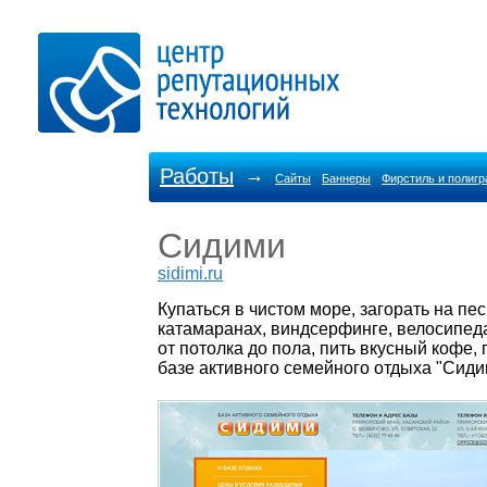
Работы
→
Сайты
Баннеры
Фирстиль и полиг
Сидими
sidimi.ru
Купаться в чистом море, загорать на пе
катамаранах, виндсерфинге, велосипедах
от потолка до пола, пить вкусный кофе,
базе активного семейного отдыха "Сиди