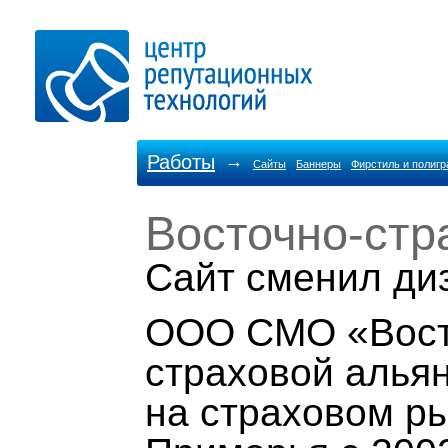
Работы
→
Сайты
Баннеры
Фирстиль и полиг
Восточно-стр
Cайт сменил ди
ООО СМО «Вост
страховой алья
на страховом р