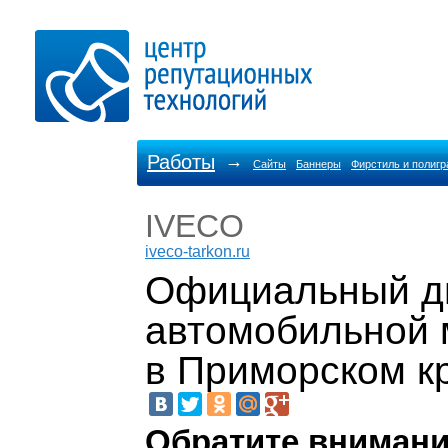
Работы
→
Сайты
Баннеры
Фирстиль и полиг
IVECO
iveco-tarkon.ru
Официальный д
автомобильной 
в Приморском к
Обратите внимани