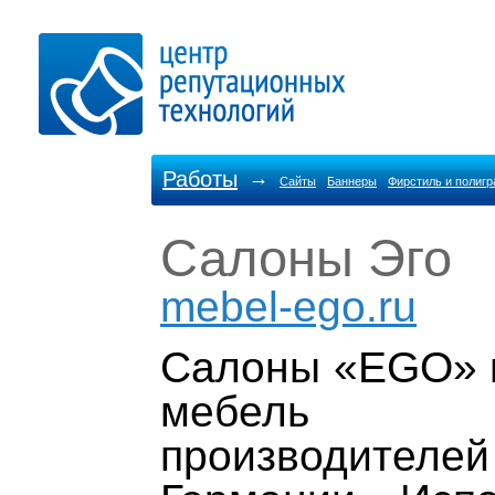
Работы
→
Сайты
Баннеры
Фирстиль и полиг
Салоны Эго
mebel-ego.ru
Салоны «EGO» 
мебель 
производител