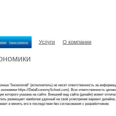
Услуги
О компании
рафия
Наши проекты
ономики
нных Технологий" (исполнитель) не несет ответственность за информац
экономики https://DataEconomySchool.com). Всю ответственность целик
я которого указана на сайте. Внешний вид сайта (дизайн) может отличат
тель размещает наиболее удачный на своё усмотрение вариант дизайна, 
иант и менять его в последствии без согласования с разработчиком.