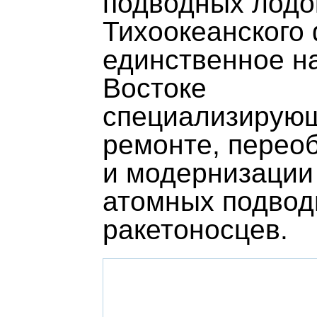
подводных лодо
Тихоокеанского 
единственное н
Востоке
специализирую
ремонте, перео
и модернизации
атомных подво
ракетоносцев.