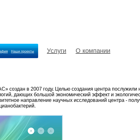
Услуги
О компании
рафия
Наши проекты
С» создан в 2007 году. Целью создания центра послужили
логий, дающих большой экономический эффект и экологиче
ритетное направление научных исследований центра - пол
цианобактерий.