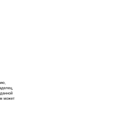
ию,
аделец,
 данной
ом может