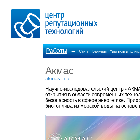
Работы
→
Сайты
Баннеры
Фирстиль и полиг
Акмас
akmas.info
Научно-исследовательский центр «АКМА
открытия в области современных техно
безопасность в сфере энергетике. Прио
биотоплива из морской воды на основе 