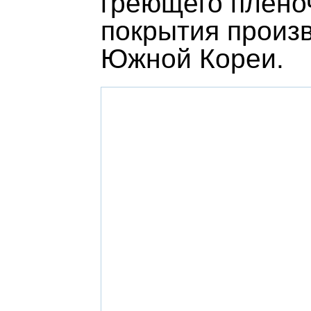
греющего плено
покрытия произ
Южной Кореи.