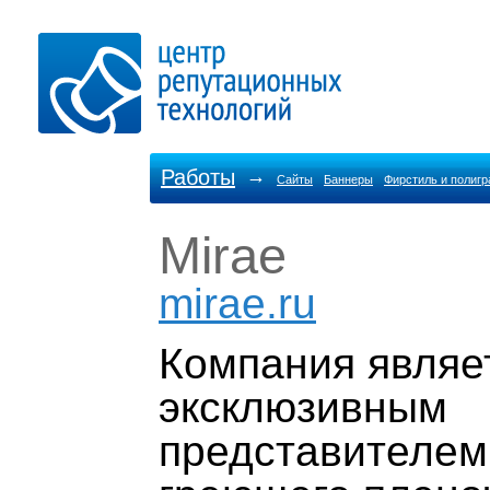
Работы
→
Сайты
Баннеры
Фирстиль и полиг
Mirae
mirae.ru
Компания являе
эксклюзивным
представителем 