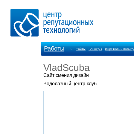
Работы
→
Сайты
Баннеры
Фирстиль и полиг
VladScuba
Cайт сменил дизайн
Водолазный центр-клуб.