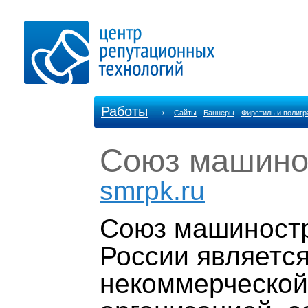
Работы
→
Сайты
Баннеры
Фирстиль и полиг
Союз машино
smrpk.ru
Союз машиност
России являетс
некоммерческой