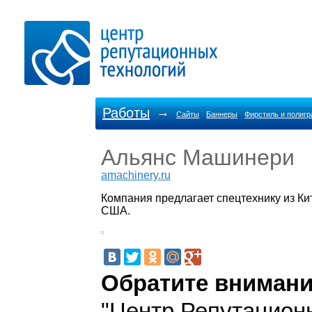
Работы
→
Сайты
Баннеры
Фирстиль и полиг
Альянс Машинери
amachinery.ru
Компания предлагает спецтехнику из Ки
США.
Обратите внимани
"Центр Репутацион