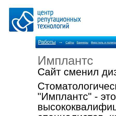
Работы
→
Сайты
Баннеры
Фирстиль и полиг
Имплантс
Cайт сменил ди
Стоматологичес
"Имплантс" - эт
высококвалифи