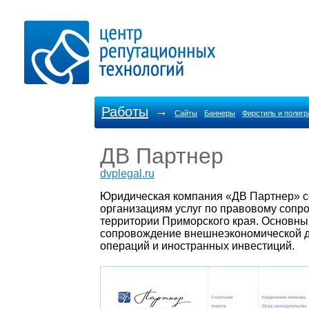
Работы
→
Сайты
Баннеры
Фирстиль и полиг
ДВ Партнер
dvplegal.ru
Юридическая компания «ДВ Партнер» со
организациям услуг по правовому сопр
территории Приморского края. Основны
сопровождение внешнеэкономической д
операций и иностранных инвестиций.