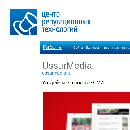
Работы
→
Сайты
Баннеры
Фирстиль и полиг
UssurMedia
ussurmedia.ru
Уссурийское городское СМИ