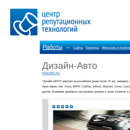
Работы
→
Сайты
Баннеры
Фирстиль и полиг
Дизайн-Авто
vlauto.ru
"Дизайн-АВТО" работает на российском рынке более 10 лет, занимаясь 
таких марок, как: Acura, BMW, Cadillac, Infiniti, Hummer, Lexus, Linc
другие.
Компания приобрела заслуженное доверие у своих клиентов и 