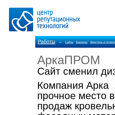
Работы
→
Сайты
Баннеры
Фирстиль и полиг
АркаПРОМ
Cайт сменил ди
Компания Арка 
прочное место 
продаж кровель