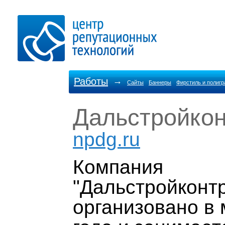
Работы
→
Сайты
Баннеры
Фирстиль и полиг
Дальстройкон
npdg.ru
Компания
"Дальстройконтр
организовано в 