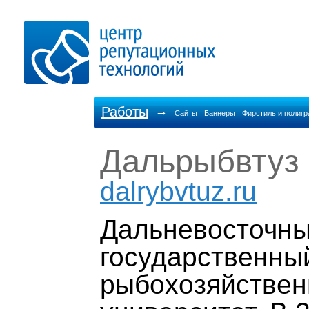
Работы
→
Сайты
Баннеры
Фирстиль и полиг
Дальрыбвтуз
dalrybvtuz.ru
Дальневосточн
государственны
рыбохозяйстве