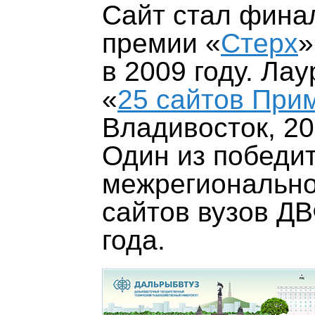
Сайт стал
фина
п
ремии «
Стерх
»
в 2009 году.
Лаур
«
25 сайтов При
Владивосток, 20
Один из победи
межрегионально
сайтов вузов
Д
года.