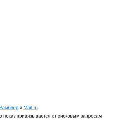
Рамблер
и
Mail.ru
.
го показ привязывается к поисковым запросам