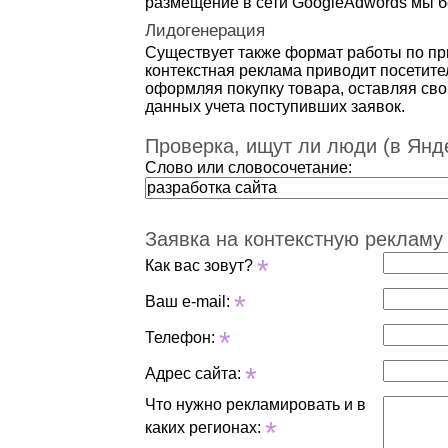
размещение в сети GoogleAdwords мы б
Лидогенерация
Существует также формат работы по п
контекстная реклама приводит посетител
оформляя покупку товара, оставляя сво
данных учета поступивших заявок.
Проверка, ищут ли люди (в Янде
Слово или словосочетание:
Заявка на контекстную рекламу
*
Как вас зовут?
*
Ваш e-mail:
*
Телефон:
*
Адрес сайта:
Что нужно рекламировать и в
*
каких регионах: