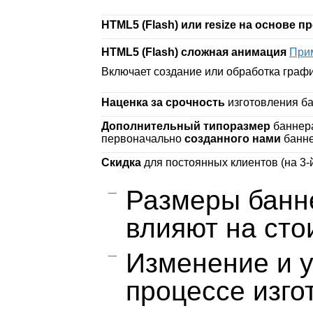
HTML5 (Flash
) или resize на основе
HTML5 (Flash
)
сложная анимация
При
Включает создание или обработка графи
Наценка за срочность
изготовления ба
Дополнительный типоразмер
баннера
первоначально
созданного нами
банне
Скидка
для постоянных клиентов (на 3-
Размеры банне
влияют на сто
Изменение и у
процессе изго