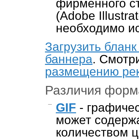
фирменного с
(Adobe Illustr
необходимо ис
Загрузить бланк
баннера
. Смотр
размещению ре
Различия форм
GIF
- графиче
может содерж
количеством цв