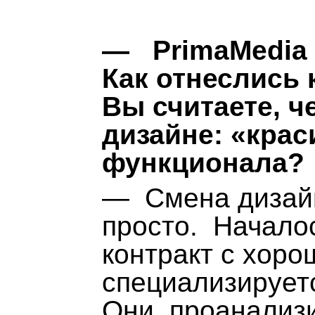
— PrimaMedia 
Как отнеслись 
Вы считаете, ч
дизайне: «крас
функционала?
— Смена дизайн
просто. Началос
контракт с хоро
специализируетс
Они, проанализ