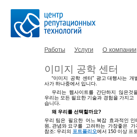
Работы
Услуги
О компании
이미지 공학 센터
“
이미지
공학
센터
”
광고
대행사는
개
사가
하나중에서
입니다
.
우리는
웹사이트를
간단하지
읺은것
우리는
모든
필요한
기술과
경험을
가지고
습니다
.
왜
우리를
선택할까요
?
우리
팀은
필요한
어느
복잡
효과적인
인
원
,
관념와
요구를
고려하는
가장좋은
가
참조
:
우리의
포트폴리오
에서
150
이상
프