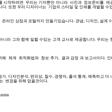
를
시작하려면
우리는
기자뿐만
아니라
사진과
정보준비를
제
니다
.
또한
우리
디자이너는
기업의
스타일
및
인쇄를
개발할
수
온라인
상점과
포털까지
만들기있습니다
.
관념
,
디자인
,
설계
아니라
그와
함께
일할
수있는
고객
교사로
제공합니다
.
우리는
위해
체계
최적화법와
청보
추가
,
결과
감정
과
보고서이다
.
인
평가
.
디자인분석
,
편의성
,
칠수
,
경쟁자
,
출석
통계
,
예측하고
더
는
변경을
위해
없을것이다
.
ussia