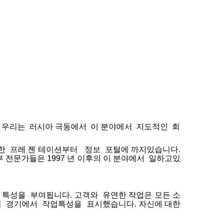
.
우리는
러시아
극동에서
이
분야에서
지도적인
회
한
프레
젠
테이션부터
정보
포털에
까지있습니다
.
부
전문가들은
1997
년
이후의
이
분야에서
일하고있
특성을
부여됩니다
.
고객와
유연한
작업은
모든
소
의
경기에서
작업특성을
표시했습니다
.
자신에
대한