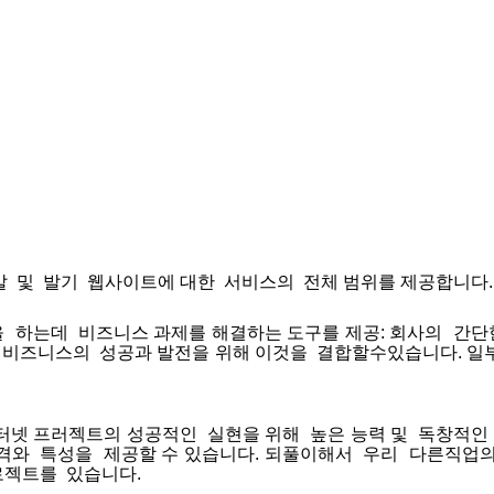
발
및
발기
웹사이트에
대한
서비스의
전체
범위를
제공합니다
을
하는데
비즈니스
과제를
해결하는
도구를
제공
:
회사의
간단
비즈니스의
성공과
발전을
위해
이것을
결합할수있습니다
.
일
터넷
프러젝트의
성공적인
실현을
위해
높은
능력
및
독창적인
격와
특성을
제공할
수
있습니다
.
되풀이해서
우리
다른직업
로젝트를
있습니다
.