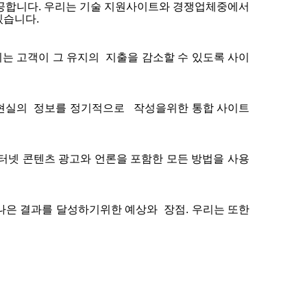
공합니다
.
우리는
기술
지원사이트와
경쟁업체중에서
있습니다
.
이는
고객이
그
유지의
지출을
감소할
수
있도록
사이
현실의
정보를
정기적으로
작성을위한
통합
사이트
터넷
콘텐츠
광고와
언론을
포함한
모든
방법을
사용
나은
결과를
달성하기위한
예상와
장점
.
우리는
또한