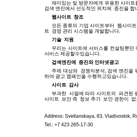
재미있는
및
방문자에게
유용한
사이트
검색
엔진에서
선도적인
위치에
증진을
합
웹사이트
창조
모든
종류의
기업
사이트부터
웹사이트
트
경영
관리
시스템을
개발합니다
.
기술
지원
우리는
사이트에
서비스를
컨설팅뿐만
서비스
제공할수있습니다
.
겁색엔진에
증진와
인터넷광고
주제
대상와
경쟁자분석
,
검색
엔진을
하여
광고
캠페인을
수행하고있습니다
.
사이트
감사
부과한
사절에
따라
사이트의
파견된
사이트
보안
즉
청보
추가
보안
권한이
없
Address: Svetlanskaya, 83, Vladivostok, R
Tel.: +7 423 265-17-30