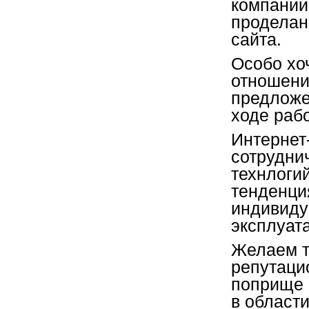
компании
проделан
сайта.
Особо хо
отношени
предложе
ходе раб
Интернет
сотрудни
технлоги
тенденци
индивиду
эксплуат
Желаем т
репутаци
поприще 
в области