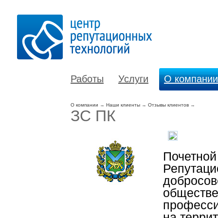
Работы
Услуги
О компании
О компании
→
Наши клиенты
→
Отзывы клиентов
→
ЗС ПК
Почетной
Репутаци
добросов
обществе
професси
на терри